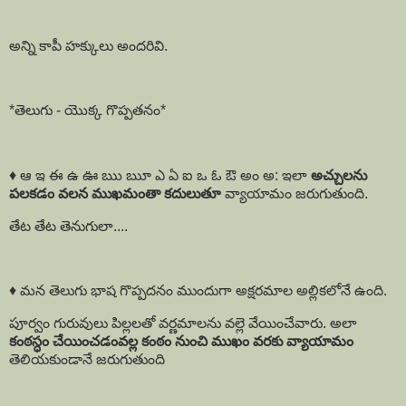
అన్ని కాపీ హక్కులు అందరివి.
*తెలుగు - యొక్క గొప్పతనం*
♦️ ఆ ఇ ఈ ఉ ఊ ఋ ౠ ఎ ఏ ఐ ఒ ఓ ఔ అం అ: ఇలా
అచ్చులను
పలకడం వలన
ముఖమంతా
కదులుతూ
వ్యాయామం జరుగుతుంది.
తేట తేట తెనుగులా....
♦️ మన తెలుగు భాష గొప్పదనం ముందుగా అక్షరమాల అల్లికలోనే ఉంది.
పూర్వం గురువులు పిల్లలతో వర్ణమాలను వల్లె వేయించేవారు. అలా
కంఠస్ధం చేయించడంవల్ల కంఠం నుంచి ముఖం వరకు వ్యాయామం
తెలియకుండానే జరుగుతుంది