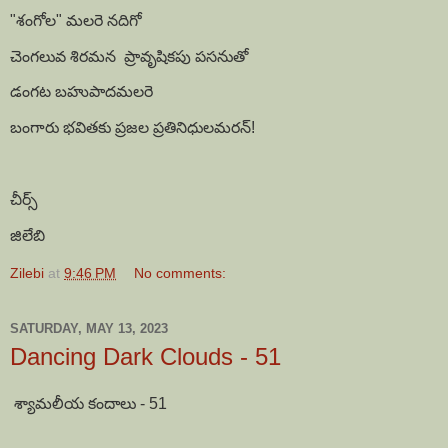
"శంగోల" మలరె నదిగో
చెంగలువ శిరమన ప్రావృషికపు పసనుతో
డంగట బహుపాదమలరె
బంగారు భవితకు ప్రజల ప్రతినిధులమరన్!
చీర్స్
జిలేబి
Zilebi
at
9:46 PM
No comments:
SATURDAY, MAY 13, 2023
Dancing Dark Clouds - 51
శ్యామలీయ కందాలు - 51