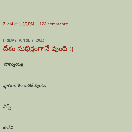
Zilebi
at
1:55 PM
123 comments:
FRIDAY, APRIL 7, 2023
దేశం సుభిక్షంగానే వుంది :)
హమ్మయ్య
బ్లాగు లోకం బతికే వుంది.
చీర్స్
జిలేబి