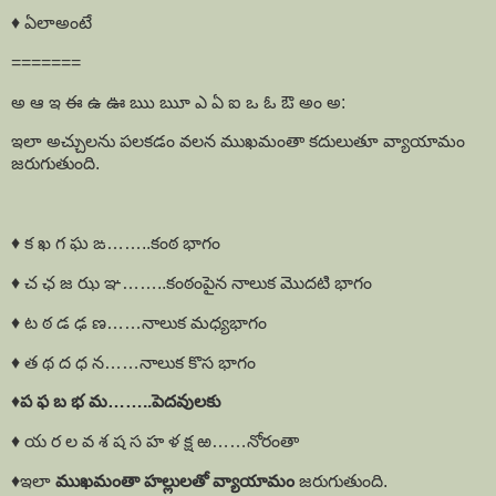
♦️ ఏలాఅంటే
=======
అ ఆ ఇ ఈ ఉ ఊ ఋ ౠ ఎ ఏ ఐ ఒ ఓ ఔ అం అ:
ఇలా అచ్చులను పలకడం వలన ముఖమంతా కదులుతూ వ్యాయామం
జరుగుతుంది.
♦️ క ఖ గ ఘ ఙ……..కంఠ భాగం
♦️ చ ఛ జ ఝ ఞ……..కంఠంపైన నాలుక మొదటి భాగం
♦️ ట ఠ డ ఢ ణ……నాలుక మధ్యభాగం
♦️ త థ ద ధ న……నాలుక కొస భాగం
♦️
ప ఫ బ భ మ……..పెదవులకు
♦️ య ర ల వ శ ష స హ ళ క్ష ఱ……నోరంతా
♦️ఇలా
ముఖమంతా హల్లులతో వ్యాయామం
జరుగుతుంది.