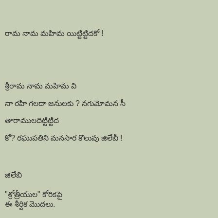
రామ నామ మహిమ యిట్టిట్టిదకో !
శ్రీరామ నామ మహిమ వి
నా రహి గలదా జనులకు ? నగుమోమన సీ
తారాములదిట్టిట్టిద
కో? రఘుపతిని మనసార కొలువు జిలేబీ !
జిలేబి
"శ్రోత్రీయుల" కోరికపై
ఈ శీర్షిక మొదలు.