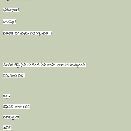
భరద్వాజా!
రారమ్మ !
మాలిక బిగువును విడగొట్టుమా :)
మాలిక లెఫ్ట్ సైడ్ కంటెంట్ ఫీడ్ జామ్ అయిపోయినట్టుంది.
గమనించ వలె.
ఇట్లు
కష్టేఫలి తాతగారికి
వకాలత్తుగా
జిలేబి