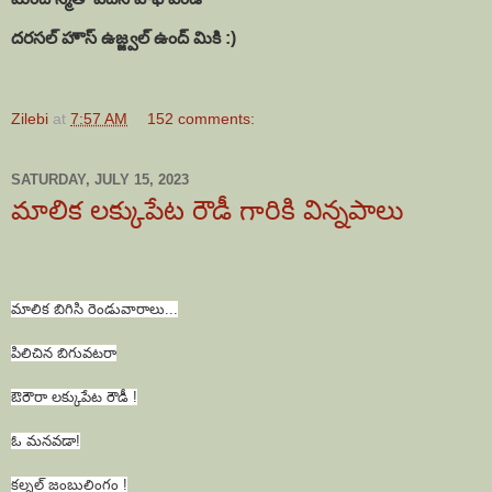
దరసల్ హౌస్ ఉజ్జ్వల్ ఉంద్ మికి :)
Zilebi
at
7:57 AM
152 comments:
SATURDAY, JULY 15, 2023
మాలిక లక్కుపేట రౌడీ గారికి విన్నపాలు
మాలిక బిగిసి రెండువారాలు...
పిలిచిన బిగువటరా
ఔరౌరా లక్కుపేట రౌడీ !
ఓ మనవడా!
కల్నల్ జంబులింగం !