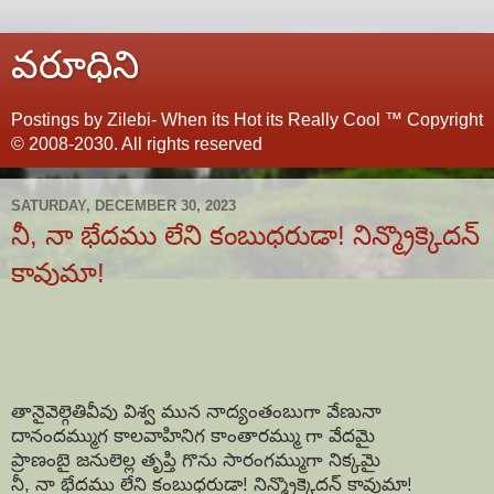
వరూధిని
Postings by Zilebi- When its Hot its Really Cool ™ Copyright
© 2008-2030. All rights reserved
SATURDAY, DECEMBER 30, 2023
నీ, నా భేదము లేని కంబుధరుడా! నిన్మ్రొక్కెదన్
కావుమా!
తానైవెల్గెతివీవు విశ్వ మున నాద్యంతంబుగా వేణునా
దానందమ్ముగ కాలవాహినిగ కాంతారమ్ము గా వేదమై
ప్రాణంబై జనులెల్ల తృప్తి గొను సారంగమ్ముగా నిక్కమై
నీ, నా భేదము లేని కంబుధరుడా! నిన్మ్రొక్కెదన్ కావుమా!