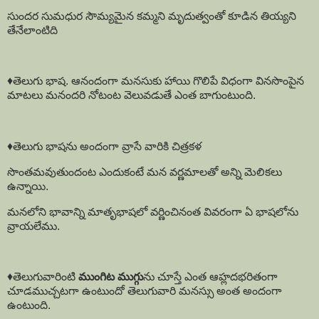
సుందర సుమధుర సౌమ్యమైన కమ్మని మృదుత్వంతో కూడిన తియ్యని
తేనేలాంటిది
♦️తెలుగు భాష. ఆనందంగా మనసుకు హాయి గొలిపే విధంగా వినసొంపైన
మాటలు మనందరి నోటంట వెలువడుతే ఎంత బాగుంటుంది.
♦️తెలుగు భాషను అందంగా వ్రాసే వారికి చిత్రకళ
సొంతమవుతుందంట ఎందుకంటే మన వర్ణమాలతో అన్ని మెలికలు
ఉన్నాయి.
మనలోని భావాన్ని మాతృభాషలో వర్ణించినంత వివరంగా ఏ భాషలోను
వ్రాయలేము.
♦️తెలుగువారింటి
ముంగిట ముగ్గు
ను చూస్తే ఎంత ఆహ్లదభరితంగా
చూడముచ్చటగా ఉంటుందో తెలుగువారి మనస్సు అంత అందంగా
ఉంటుంది.