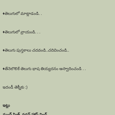
♦️తెలుగులో మాట్లాడండి. .
♦️తెలుగులో వ్రాయండి. . .
♦️తెలుగు పుస్తకాలు చదవండి..చదివించండి..
♦️తేనెలొలికే తెలుగు భాష తియ్యదనం ఆస్వాదించండి . .
ఇదండీ తెక్నీకు :)
ఇట్లు
మంద్ స్మిత్ వదన్ హాఫ్ విండ్