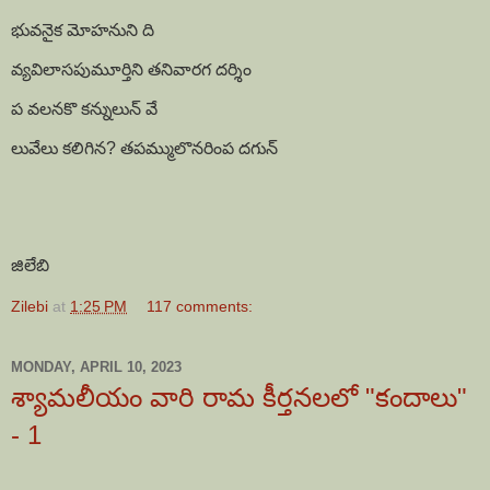
భువనైక మోహనుని ది
వ్యవిలాసపుమూర్తిని తనివారగ దర్శిం
ప వలనకొ కన్నులున్ వే
లువేలు కలిగిన? తపమ్ములొనరింప దగున్
జిలేబి
Zilebi
at
1:25 PM
117 comments:
MONDAY, APRIL 10, 2023
శ్యామలీయం వారి రామ కీర్తనలలో "కందాలు"
- 1