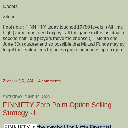
Cheers
Zilebi
Foot note : FINNIFTY today touched 19780 levels :) All time
high ( June month end expiry - all the game in the last day in
second half : big players move the cheese :) - Month end
June 30th quarter end so possible that Mutual Funds may try
to get their valuations higher so push the market up up up :)
Zilebi
at
3:51 AM
4 comments:
SATURDAY, JUNE 10, 2023
FINNIFTY Zero Point Option Selling
Strategy -1
FINNIFTY is
the symbol for Nifty Financial