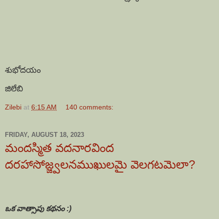
శుభోదయం
జిలేబి
Zilebi
at
6:15 AM
140 comments:
FRIDAY, AUGUST 18, 2023
మందస్మిత వదనారవింద
దరహాసోజ్జ్వలనముఖులమై వెలగటమెలా?
ఒక వాత్సాపు కథనం :)